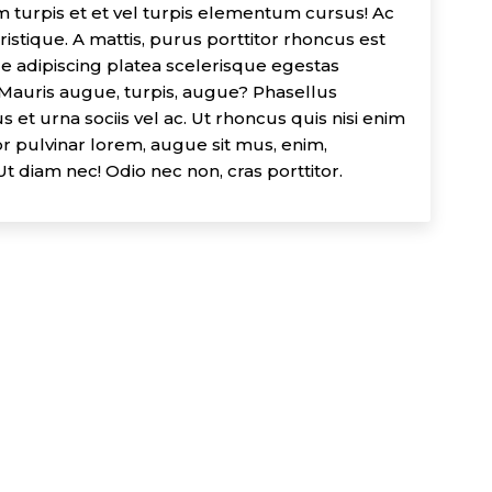
m turpis et et vel turpis elementum cursus! Ac
istique. A mattis, purus porttitor rhoncus est
R
ue adipiscing platea scelerisque egestas
? Mauris augue, turpis, augue? Phasellus
Fi
et urna sociis vel ac. Ut rhoncus quis nisi enim
By
itor pulvinar lorem, augue sit mus, enim,
t diam nec! Odio nec non, cras porttitor.