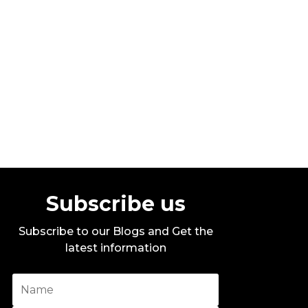
Stylo G – Too Hot – Official Music
Video
By DITC
Subscribe us
Subscribe to our Blogs and Get the
latest information