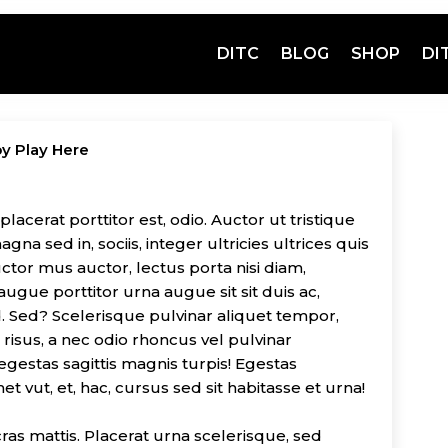
DITC
BLOG
SHOP
DI
by Play Here
lacerat porttitor est, odio. Auctor ut tristique
na sed in, sociis, integer ultricies ultrices quis
ctor mus auctor, lectus porta nisi diam,
augue porttitor urna augue sit sit duis ac,
. Sed? Scelerisque pulvinar aliquet tempor,
s risus, a nec odio rhoncus vel pulvinar
 egestas sagittis magnis turpis! Egestas
et vut, et, hac, cursus sed sit habitasse et urna!
ras mattis. Placerat urna scelerisque, sed