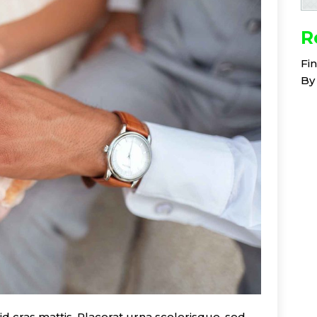
R
Fi
By
d cras mattis. Placerat urna scelerisque, sed