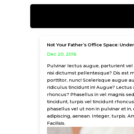
Not Your Father’s Office Space: Und
Dec 20, 2016
Pulvinar lectus augue, parturient vel p
nisi dictumst pellentesque? Dis est mag
porttitor, nunc! Scelerisque augue au
ridiculus tincidunt in! Augue? Lectus 
rhoncus? Phasellus in vel magnis sed
tincidunt, turpis vel tincidunt rhoncu
phasellus vel ut non in pulvinar et in,
adipiscing, aenean. Integer, turpis. Am
Facilisis.