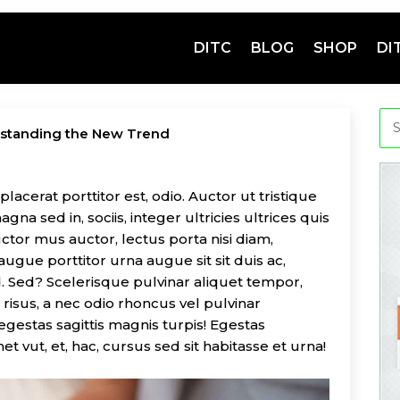
DITC
BLOG
SHOP
DI
erstanding the New Trend
lacerat porttitor est, odio. Auctor ut tristique
na sed in, sociis, integer ultricies ultrices quis
ctor mus auctor, lectus porta nisi diam,
augue porttitor urna augue sit sit duis ac,
. Sed? Scelerisque pulvinar aliquet tempor,
s risus, a nec odio rhoncus vel pulvinar
 egestas sagittis magnis turpis! Egestas
et vut, et, hac, cursus sed sit habitasse et urna!